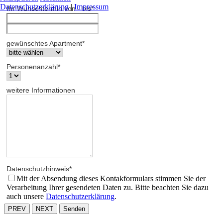
Datenschutzerklärung
|
Impressum
Ihr Wunschtermin von - bis
*
gewünschtes Apartment
*
Personenanzahl
*
weitere Informationen
Datenschutzhinweis
*
Mit der Absendung dieses Kontakformulars stimmen Sie der
Verarbeitung Ihrer gesendeten Daten zu. Bitte beachten Sie dazu
auch unsere
Datenschutzerklärung
.
PREV
NEXT
Senden