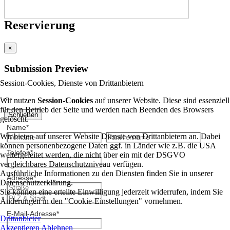
Reservierung
×
Submission Preview
Session-Cookies, Dienste von Drittanbietern
…
Wir nutzen
Session-Cookies
auf unserer Website. Diese sind essenziell
für den Betrieb der Seite und werden nach Beenden des Browsers
Schließen
gelöscht.
Name
*
Wir bieten auf unserer Website Dienste von Drittanbietern an. Dabei
können personenbezogene Daten ggf. in Länder wie z.B. die USA
Telefon
*
weitergeleitet werden, die nicht über ein mit der DSGVO
vergleichbares Datenschutzniveau verfügen.
Ausführliche Informationen zu den Diensten finden Sie in unserer
Adresse
*
Datenschutzerklärung.
Sie können eine erteilte Einwilligung jederzeit widerrufen, indem Sie
Änderungen in den "Cookie-Einstellungen" vornehmen.
E-Mail-Adresse
*
Drittanbieter
Akzeptieren
Ablehnen